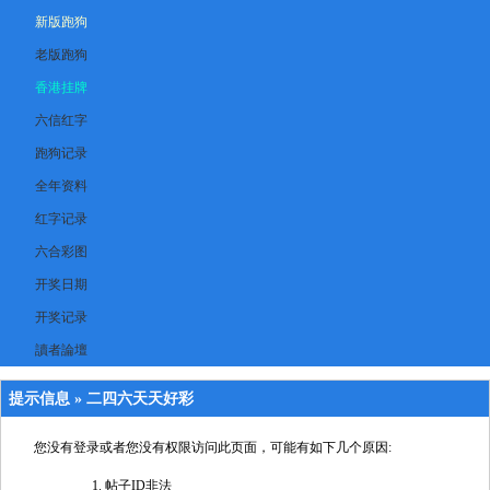
新版跑狗
老版跑狗
香港挂牌
六信红字
跑狗记录
全年资料
红字记录
六合彩图
开奖日期
开奖记录
讀者論壇
提示信息 »
二四六天天好彩
您没有登录或者您没有权限访问此页面，可能有如下几个原因:
帖子ID非法