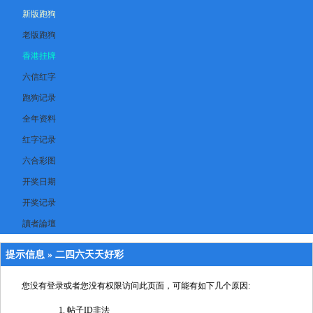
新版跑狗
老版跑狗
香港挂牌
六信红字
跑狗记录
全年资料
红字记录
六合彩图
开奖日期
开奖记录
讀者論壇
提示信息 »
二四六天天好彩
您没有登录或者您没有权限访问此页面，可能有如下几个原因:
帖子ID非法