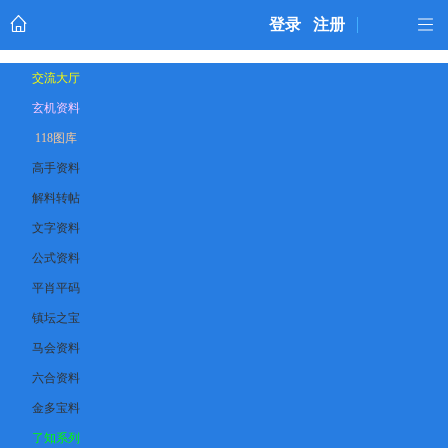
登录
注册
交流大厅
玄机资料
118图库
高手资料
解料转帖
文字资料
公式资料
平肖平码
镇坛之宝
马会资料
六合资料
金多宝料
了知系列