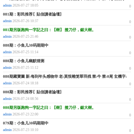
《副》
admin
2026-07-27 18:05
0
081期：彩民推荐〖貼信讀者論壇〗
admin
2026-07-26 10:37
0
081期另版跑狗一字記之曰：【樹】 揸刀仔，鋸大樹。
admin
2026-07-25 21:46
0
080期：小鱼儿30码期期中
admin
2026-07-25 11:14
0
080期：小鱼儿幽默猜测
admin
2026-07-25 11:12
0
080期藏寶圖 新:每到年头感物华 老:莫恨雕笼翠羽残 禁:牛 禁:0尾 玄機字:
《副》
admin
2026-07-24 18:18
0
080期：彩民推荐〖貼信讀者論壇〗
admin
2026-07-24 08:56
0
080期另版跑狗一字記之曰：【樹】 揸刀仔，鋸大樹。
admin
2026-07-23 22:00
0
079期：小鱼儿30码期期中
admin
2026-07-23 10:10
0