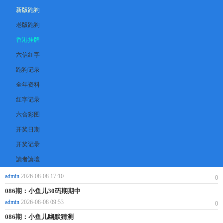
新版跑狗
老版跑狗
香港挂牌
六信红字
跑狗记录
全年资料
红字记录
六合彩图
开奖日期
开奖记录
讀者論壇
admin
2026-08-08 17:10
0
086期：小鱼儿30码期期中
admin
2026-08-08 09:53
0
086期：小鱼儿幽默猜测