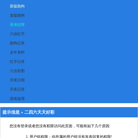
新版跑狗
老版跑狗
香港挂牌
六信红字
跑狗记录
全年资料
红字记录
六合彩图
开奖日期
开奖记录
讀者論壇
提示信息 »
二四六天天好彩
您没有登录或者您没有权限访问此页面，可能有如下几个原因:
用户组权限：你所属的用户组没有发表回复的权限!