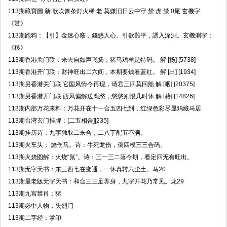
113期藏寶圖 新:歌吹箫条灯火稀 老:莫嫌旧日云中守 禁:虎 禁:0尾 玄機字:
《赏》
113期跑狗：【引】金迷心竅，錢惑人心。引欲難平，誘入深淵。玄機測字：
《移》
113期香港关门联：来去自如声飞扬，猪马鸡羊是特码。 解 [扬] [5738]
113期香港开门联：财神旺出二六间，本期要钱看蓝红。 解 [出] [1934]
113期另香港关门联:它国风情今再现，请君三四莫回船 解 [咽] [20375]
113期另香港开门联:西风偏解送离愁，悠悠别恨几时休 解 [藉] [14826]
113期内部万花来料：万花开在十一合五四七到，红绿色彩尽显鸡藏马居
113期台湾玄门挂牌：[二五相合][235]
113期挂历诗：九字独取二来合，二八丁配五不满。
113期火车头： 烧伤马。诗：牛死龙伤，倒四模三三合码。
113期火烧图解：火烧“鼠”。诗：三一三二落今期，看定四无有旺出。
113期无字天书：东三西七在变通，一休真转六尘土。马20
113期最老版无字天书：和合三三足养身，九字开花乃常见。龙29
113期九宫禁肖：猪
113期必中人物：失烈门
113期二字经：掌印