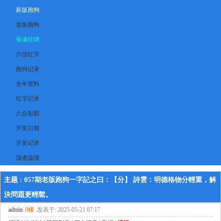
新版跑狗
老版跑狗
香港挂牌
六信红字
跑狗记录
全年资料
红字记录
六合彩图
开奖日期
开奖记录
讀者論壇
主题 : 057期老版跑狗一字記之曰：【分】 詩雲：明德格物分輕重，解
決問題更輕鬆。
admin
0楼
发表于: 2025-05-21 07:17