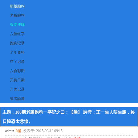
新版跑狗
老版跑狗
香港挂牌
六信红字
跑狗记录
全年资料
红字记录
六合彩图
开奖日期
开奖记录
讀者論壇
主题 : 100期老版跑狗一字記之曰：【膽】 詩雲：正一生人唔生膽，終
日惶恐太悲慘。
admin
0楼
发表于: 2025-09-12 09:15