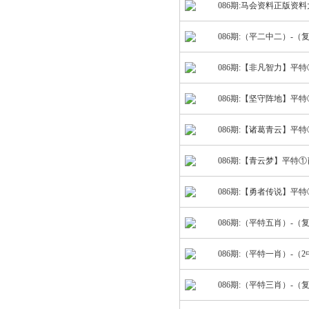
086期:马会资料正版资
086期:（平二中二）-
086期:【非凡智力】平
086期:【坚守阵地】平
086期:【诸葛青云】平
086期:【青云梦】平特①
086期:【勇者传说】平
086期:（平特五肖）-
086期:（平特一肖）-（
086期:（平特三肖）-