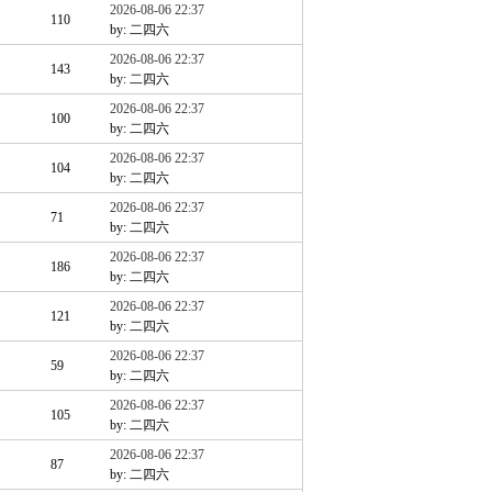
2026-08-06 22:37
110
by: 二四六
2026-08-06 22:37
143
by: 二四六
2026-08-06 22:37
100
by: 二四六
2026-08-06 22:37
104
by: 二四六
2026-08-06 22:37
71
by: 二四六
2026-08-06 22:37
186
by: 二四六
2026-08-06 22:37
121
by: 二四六
2026-08-06 22:37
59
by: 二四六
2026-08-06 22:37
105
by: 二四六
2026-08-06 22:37
87
by: 二四六