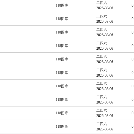
二四六
118图库
0
2026-08-06
二四六
118图库
0
2026-08-06
二四六
118图库
0
2026-08-06
二四六
118图库
0
2026-08-06
二四六
118图库
0
2026-08-06
二四六
118图库
0
2026-08-06
二四六
118图库
0
2026-08-06
二四六
118图库
0
2026-08-06
二四六
118图库
0
2026-08-06
二四六
118图库
0
2026-08-06