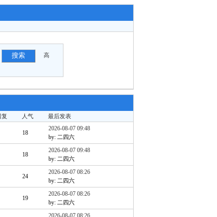
高
回复
人气
最后发表
2026-08-07 09:48
18
by: 二四六
2026-08-07 09:48
18
by: 二四六
2026-08-07 08:26
24
by: 二四六
2026-08-07 08:26
19
by: 二四六
2026-08-07 08:26