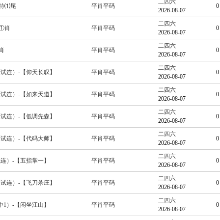
二四六
平特⑴尾
平肖平码
0
2026-08-07
二四六
特①肖
平肖平码
0
2026-08-07
二四六
肖
平肖平码
0
2026-08-07
二四六
（复试连）-【仰天长叹】
平肖平码
0
2026-08-07
二四六
（复试连）-【如来天道】
平肖平码
0
2026-08-07
二四六
（复试连）-【低调先森】
平肖平码
0
2026-08-07
二四六
（复试连）-【代码大师】
平肖平码
0
2026-08-07
二四六
复试连）-【五指掌一】
平肖平码
0
2026-08-07
二四六
（复试连）-【飞刀杀庄】
平肖平码
0
2026-08-07
二四六
2中1）-【闲坐江山】
平肖平码
0
2026-08-07