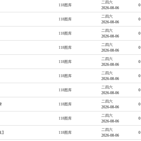
二四六
118图库
0
2026-08-06
二四六
118图库
0
2026-08-06
二四六
118图库
0
2026-08-06
二四六
118图库
0
2026-08-06
二四六
118图库
0
2026-08-06
二四六
118图库
0
2026-08-06
二四六
118图库
0
2026-08-06
二四六
牌
118图库
0
2026-08-06
二四六
118图库
0
2026-08-06
二四六
真】
118图库
0
2026-08-06