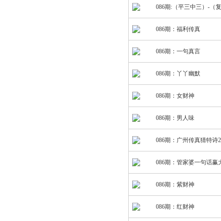
086期:（平三中三）-
086期：福利传真
086期：一句真言
086期：丫丫幽默
086期：女财神
086期：男人味
086期：广州传真猜特诗
086期：管家婆一句话赢
086期：紫财神
086期：红财神