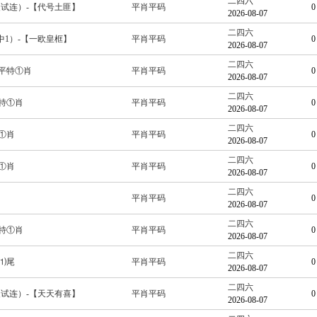
二四六
（复试连）-【代号土匪】
平肖平码
0
2026-08-07
二四六
2中1）-【一欧皇框】
平肖平码
0
2026-08-07
二四六
』平特①肖
平肖平码
0
2026-08-07
二四六
平特①肖
平肖平码
0
2026-08-07
二四六
特①肖
平肖平码
0
2026-08-07
二四六
特①肖
平肖平码
0
2026-08-07
二四六
平肖平码
0
2026-08-07
二四六
平特①肖
平肖平码
0
2026-08-07
二四六
特⑴尾
平肖平码
0
2026-08-07
二四六
（复试连）-【天天有喜】
平肖平码
0
2026-08-07