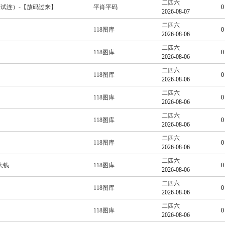
二四六
（复试连）-【放码过来】
平肖平码
0
2026-08-07
二四六
118图库
0
2026-08-06
二四六
118图库
0
2026-08-06
二四六
118图库
0
2026-08-06
二四六
118图库
0
2026-08-06
二四六
118图库
0
2026-08-06
二四六
2
118图库
0
2026-08-06
二四六
大钱
118图库
0
2026-08-06
二四六
118图库
0
2026-08-06
二四六
118图库
0
2026-08-06