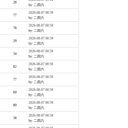
28
by: 二四六
2026-08-07 00:59
77
by: 二四六
2026-08-07 00:59
78
by: 二四六
2026-08-07 00:59
29
by: 二四六
2026-08-07 00:59
54
by: 二四六
2026-08-07 00:59
82
by: 二四六
2026-08-07 00:59
77
by: 二四六
2026-08-07 00:59
69
by: 二四六
2026-08-07 00:59
80
by: 二四六
2026-08-07 00:59
58
by: 二四六