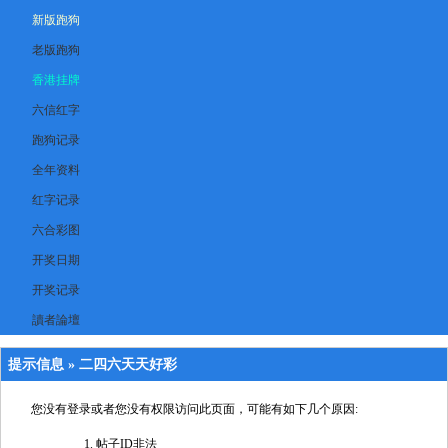
新版跑狗
老版跑狗
香港挂牌
六信红字
跑狗记录
全年资料
红字记录
六合彩图
开奖日期
开奖记录
讀者論壇
提示信息 »
二四六天天好彩
您没有登录或者您没有权限访问此页面，可能有如下几个原因:
帖子ID非法