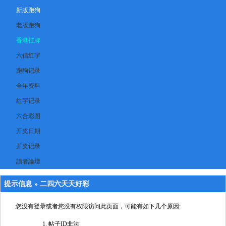
新版跑狗
老版跑狗
香港挂牌
六信红字
跑狗记录
全年资料
红字记录
六合彩图
开奖日期
开奖记录
讀者論壇
提示信息 »
二四六天天好彩
您没有登录或者您没有权限访问此页面，可能有如下几个原因:
帖子ID非法