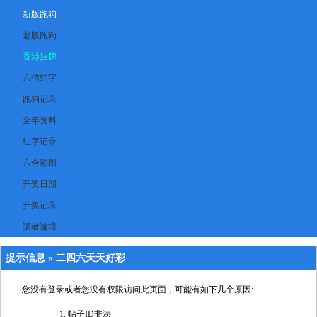
新版跑狗
老版跑狗
香港挂牌
六信红字
跑狗记录
全年资料
红字记录
六合彩图
开奖日期
开奖记录
讀者論壇
提示信息 »
二四六天天好彩
您没有登录或者您没有权限访问此页面，可能有如下几个原因:
帖子ID非法