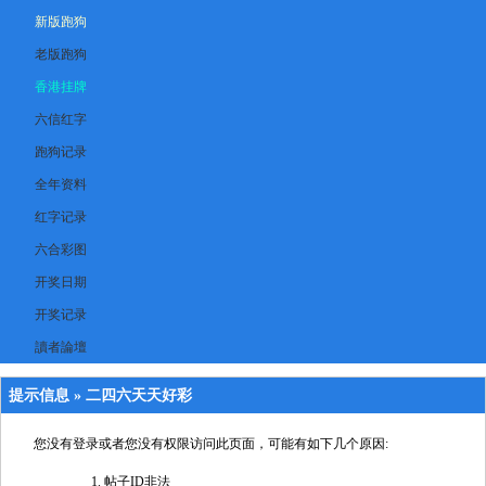
新版跑狗
老版跑狗
香港挂牌
六信红字
跑狗记录
全年资料
红字记录
六合彩图
开奖日期
开奖记录
讀者論壇
提示信息 »
二四六天天好彩
您没有登录或者您没有权限访问此页面，可能有如下几个原因:
帖子ID非法