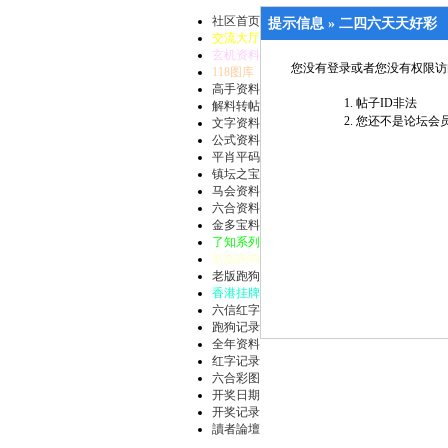
社区首页
提示信息 »
二四六天天好彩
交流大厅
玄机资料
您没有登录或者您没有权限访
118图库
高手资料
帖子ID非法
解料转帖
您还不是论坛会员
文字资料
公式资料
平肖平码
镇坛之宝
马会资料
六合资料
金多宝料
了知系列
新版跑狗
老版跑狗
香港挂牌
六信红字
跑狗记录
全年资料
红字记录
六合彩图
开奖日期
开奖记录
讀者論壇