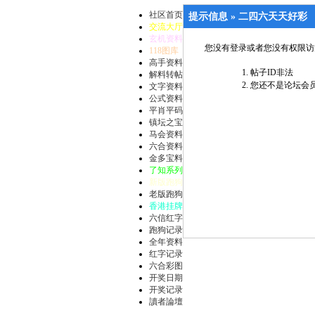
社区首页
提示信息 »
二四六天天好彩
交流大厅
玄机资料
您没有登录或者您没有权限访
118图库
高手资料
帖子ID非法
解料转帖
您还不是论坛会员
文字资料
公式资料
平肖平码
镇坛之宝
马会资料
六合资料
金多宝料
了知系列
新版跑狗
老版跑狗
香港挂牌
六信红字
跑狗记录
全年资料
红字记录
六合彩图
开奖日期
开奖记录
讀者論壇