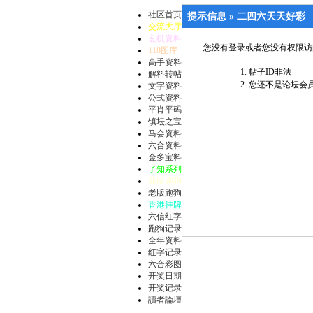
社区首页
提示信息 »
二四六天天好彩
交流大厅
玄机资料
您没有登录或者您没有权限访
118图库
高手资料
帖子ID非法
解料转帖
您还不是论坛会员
文字资料
公式资料
平肖平码
镇坛之宝
马会资料
六合资料
金多宝料
了知系列
新版跑狗
老版跑狗
香港挂牌
六信红字
跑狗记录
全年资料
红字记录
六合彩图
开奖日期
开奖记录
讀者論壇