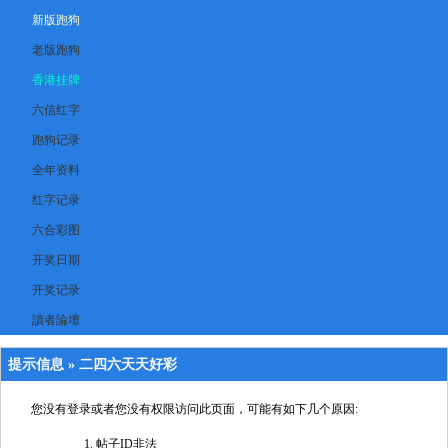
新版跑狗
老版跑狗
香港挂牌
六信红字
跑狗记录
全年资料
红字记录
六合彩图
开奖日期
开奖记录
讀者論壇
提示信息 »
二四六天天好彩
您没有登录或者您没有权限访问此页面，可能有如下几个原因:
帖子ID非法