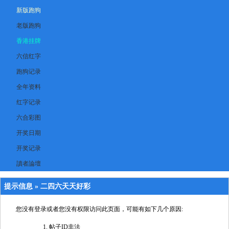
新版跑狗
老版跑狗
香港挂牌
六信红字
跑狗记录
全年资料
红字记录
六合彩图
开奖日期
开奖记录
讀者論壇
提示信息 »
二四六天天好彩
您没有登录或者您没有权限访问此页面，可能有如下几个原因:
帖子ID非法