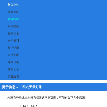
新版跑狗
老版跑狗
香港挂牌
六信红字
跑狗记录
全年资料
红字记录
六合彩图
开奖日期
开奖记录
讀者論壇
提示信息 »
二四六天天好彩
您没有登录或者您没有权限访问此页面，可能有如下几个原因:
帖子ID非法