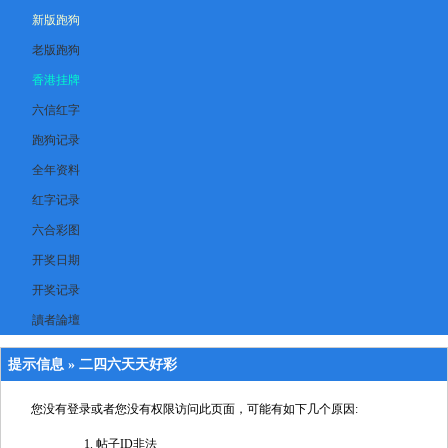
新版跑狗
老版跑狗
香港挂牌
六信红字
跑狗记录
全年资料
红字记录
六合彩图
开奖日期
开奖记录
讀者論壇
提示信息 »
二四六天天好彩
您没有登录或者您没有权限访问此页面，可能有如下几个原因:
帖子ID非法