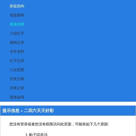
新版跑狗
老版跑狗
香港挂牌
六信红字
跑狗记录
全年资料
红字记录
六合彩图
开奖日期
开奖记录
讀者論壇
提示信息 »
二四六天天好彩
您没有登录或者您没有权限访问此页面，可能有如下几个原因:
帖子ID非法