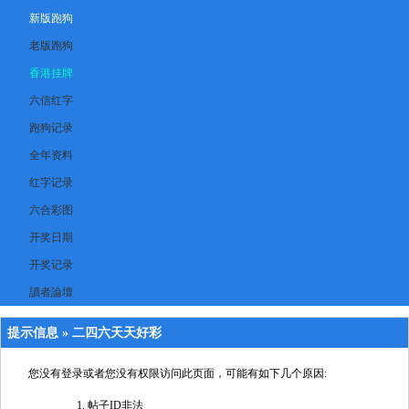
新版跑狗
老版跑狗
香港挂牌
六信红字
跑狗记录
全年资料
红字记录
六合彩图
开奖日期
开奖记录
讀者論壇
提示信息 »
二四六天天好彩
您没有登录或者您没有权限访问此页面，可能有如下几个原因:
帖子ID非法