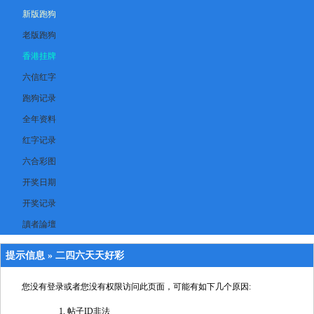
新版跑狗
老版跑狗
香港挂牌
六信红字
跑狗记录
全年资料
红字记录
六合彩图
开奖日期
开奖记录
讀者論壇
提示信息 »
二四六天天好彩
您没有登录或者您没有权限访问此页面，可能有如下几个原因:
帖子ID非法