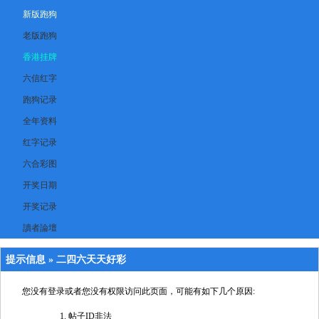
新版跑狗
老版跑狗
香港挂牌
六信红字
跑狗记录
全年资料
红字记录
六合彩图
开奖日期
开奖记录
讀者論壇
提示信息 »
二四六天天好彩
您没有登录或者您没有权限访问此页面，可能有如下几个原因:
帖子ID非法