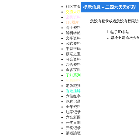
社区首页
提示信息 »
二四六天天好彩
交流大厅
玄机资料
您没有登录或者您没有权限访
118图库
高手资料
帖子ID非法
解料转帖
您还不是论坛会员
文字资料
公式资料
平肖平码
镇坛之宝
马会资料
六合资料
金多宝料
了知系列
新版跑狗
老版跑狗
香港挂牌
六信红字
跑狗记录
全年资料
红字记录
六合彩图
开奖日期
开奖记录
讀者論壇